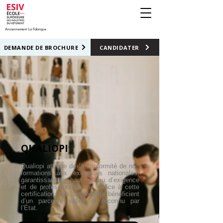
Anciennement La Fabrique
DEMANDE DE BROCHURE
CANDIDATER
QUALIOPI
Qualiopi atteste de la conformité de nos
formations aux exigences nationales,
garantissant un haut niveau d’exigence
et de professionnalisme. Grâce à cette
certification, nos apprenants bénéficient
d’un parcours validé et reconnu par
l’État.