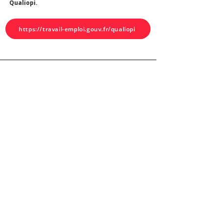
Qualiopi.
https://travail-emploi.gouv.fr/qualiopi
Adresse
8 Av. de la Porte de Champerret, 75017 Paris,
France
Téléphone
06 58 22 30 87
E-mail