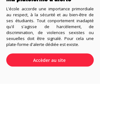
L'école accorde une importance primordiale
au respect, à la sécurité et au bien-être de
ses étudiants. Tout conportement inadapté
qu'il s'agisse de harcèlement, de
discrimination, de violences sexistes ou
sexuelles doit être signalé. Pour cela une
plate-forme d'alerte dédiée est existe.
Accèder au site
ESIV
École Supérieure de
l'industrie du Vêtement
8 Avenue de la Porte de Champerret
75017 Paris
Notre école