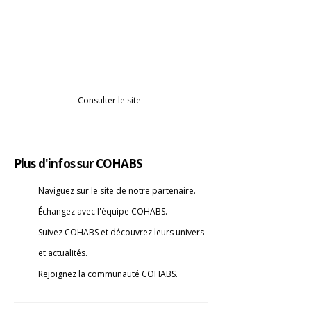
50% de réduction sur les frais d'entrée
"membership fees" pour les étudiants de
l’ESIV*.
*Une attestation de scolarité en cours de
validité à l’ESIV sera demandée.
Consulter le site
Plus d'infos sur COHABS
Naviguez sur le site de notre partenaire.
Échangez avec l'équipe COHABS.
Suivez COHABS et découvrez leurs univers
et actualités.
Rejoignez la communauté COHABS.