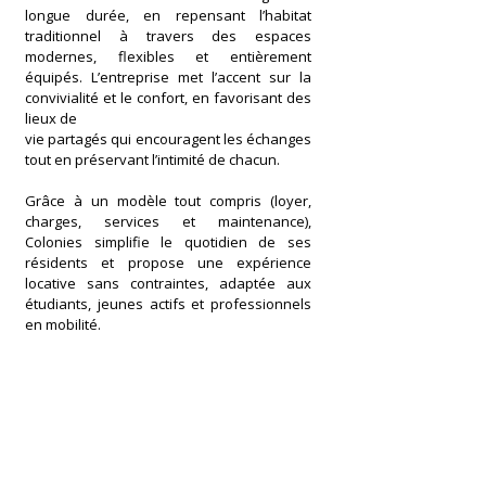
longue durée, en repensant l’habitat
traditionnel à travers des espaces
modernes, flexibles et entièrement
équipés. L’entreprise met l’accent sur la
convivialité et le confort, en favorisant des
lieux de
vie partagés qui encouragent les échanges
tout en préservant l’intimité de chacun.
Grâce à un modèle tout compris (loyer,
charges, services et maintenance),
Colonies simplifie le quotidien de ses
résidents et propose une expérience
locative sans contraintes, adaptée aux
étudiants, jeunes actifs et professionnels
en mobilité.
Offre partenaire
pour les étudiants de l'ESIV
Faciliter votre accès au logement étudiant
Bénéficier de frais de dossier réduits :