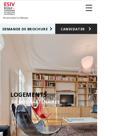
Anciennement La Fabrique
DEMANDE DE BROCHURE
CANDIDATER
LOGEMENTS
DE NOS PARTENAIRES
L’ESIV met à votre disposition une
sélection de partenaires logement
comme Cohabs, Colonies et Logifac
pour faciliter votre recherche et vous
faire bénéficier d'offres.