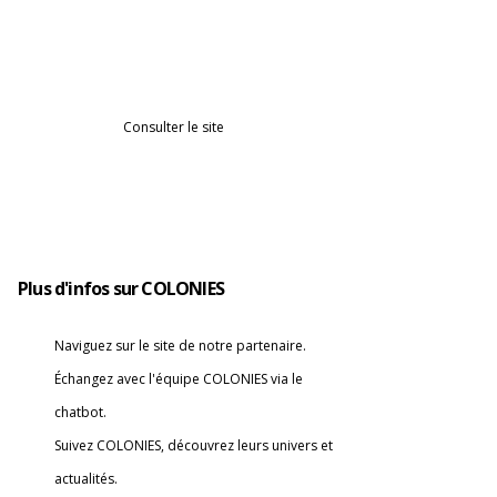
100€ de réduction sur les frais de
dossier
(représentant 30 à 50% d'un
mois de loyer)​​
Gagner du temps dans vos démarches
Consulter le site
Plus d'infos sur COLONIES
Naviguez sur le site de notre partenaire.
Échangez avec l'équipe COLONIES via le
chatbot.
Suivez COLONIES, découvrez leurs univers et
actualités.