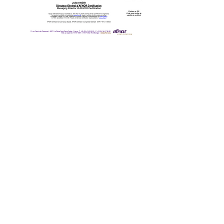
ESIV
École Supérieure de
l'industrie du Vêtement
8 Avenue de la Porte de Champerret
75017 Paris
Notre école
Programmes
Informations
Alumni
Contact
Termes et
conditions