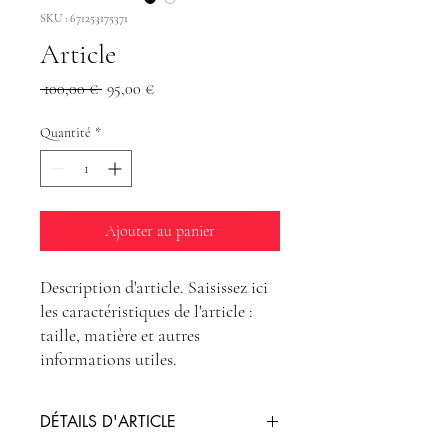
SKU : 671253175371
Article
Prix
Prix
 100,00 € 
95,00 €
original
promotionnel
Quantité
*
Ajouter au panier
Description d'article. Saisissez ici 
les caractéristiques de l'article : 
taille, matière et autres 
informations utiles.
DÉTAILS D'ARTICLE