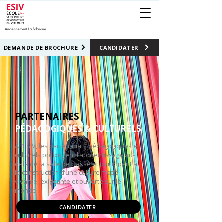
Anciennement La Fabrique
DEMANDE DE BROCHURE
CANDIDATER
PARTENAIRES
PÉDAGOGIQUES & CULTURELS
À l’ESIV, les partenariats pédagogiques et
culturels prolongent l’apprentissage au-
delà de la salle de classe et participent à
la construction d’une culture mode
vivante, exigeante et ouverte sur le
monde.
CANDIDATER