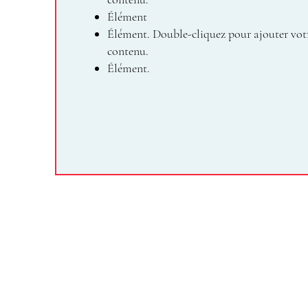
Élément
Élément. Double-cliquez pour ajouter vot
contenu.
Élément.
ESIV
École Supérieure de
l'industrie du Vêtement
8 Avenue de la Porte de Champerret
75017 Paris