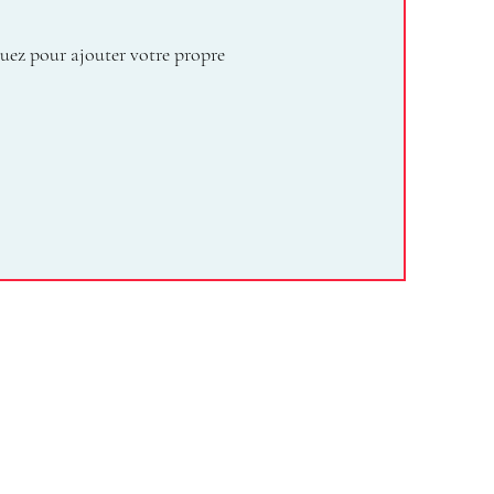
uez pour ajouter votre propre
e
Termes et conditions
es
Mentions légales
ns
Politique de cookies
Politique de confidentialité