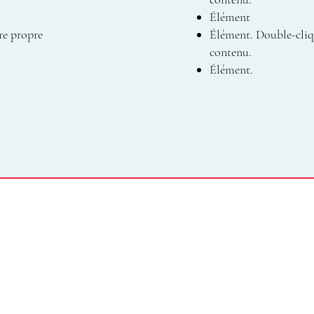
Élément
re propre
Élément. Double-cliq
contenu.
Élément.
Notre écol
Programm
Informatio
Alumni