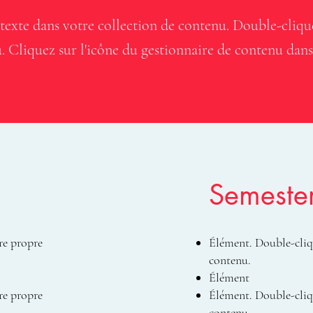
 texte dans votre collection de contenu. Double-cliqu
 Cliquez sur l'icône du gestionnaire de contenu dans
Semeste
re propre
Élément. Double-cliq
contenu.
Élément
re propre
Élément. Double-cliq
contenu.